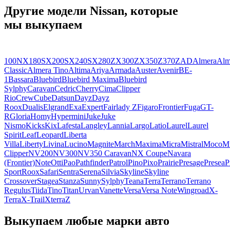
Другие модели Nissan, которые
мы выкупаем
100NX
180SX
200SX
240SX
280ZX
300ZX
350Z
370Z
AD
Almera
Alm
Classic
Almera Tino
Altima
Ariya
Armada
Auster
Avenir
BE-
1
Bassara
Bluebird
Bluebird Maxima
Bluebird
Sylphy
Caravan
Cedric
Cherry
Cima
Clipper
Rio
Crew
Cube
Datsun
Dayz
Dayz
Roox
Dualis
Elgrand
Exa
Expert
Fairlady Z
Figaro
Frontier
Fuga
GT-
R
Gloria
Homy
Hypermini
Juke
Juke
Nismo
Kicks
Kix
Lafesta
Langley
Lannia
Largo
Latio
Laurel
Laurel
Spirit
Leaf
Leopard
Liberta
Villa
Liberty
Livina
Lucino
Magnite
March
Maxima
Micra
Mistral
Moco
M
Clipper
NV200
NV300
NV350 Caravan
NX Coupe
Navara
(Frontier)
Note
Otti
Pao
Pathfinder
Patrol
Pino
Pixo
Prairie
Presage
Presea
P
Sport
Roox
Safari
Sentra
Serena
Silvia
Skyline
Skyline
Crossover
Stagea
Stanza
Sunny
Sylphy
Teana
Terra
Terrano
Terrano
Regulus
Tiida
Tino
Titan
Urvan
Vanette
Versa
Versa Note
Wingroad
X-
Terra
X-Trail
Xterra
Z
Выкупаем любые марки авто