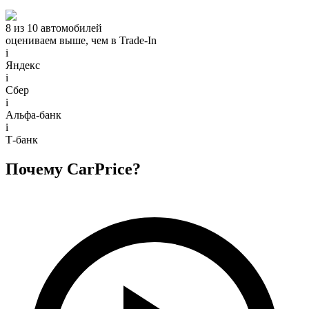
8 из 10 автомобилей
оцениваем выше, чем в Trade‑In
i
Яндекс
i
Сбер
i
Альфа-банк
i
Т-банк
Почему CarPrice?