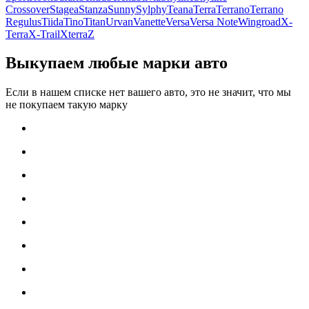
Crossover
Stagea
Stanza
Sunny
Sylphy
Teana
Terra
Terrano
Terrano
Regulus
Tiida
Tino
Titan
Urvan
Vanette
Versa
Versa Note
Wingroad
X-
Terra
X-Trail
Xterra
Z
Выкупаем любые марки авто
Если в нашем списке нет вашего авто, это не значит, что мы
не покупаем такую марку