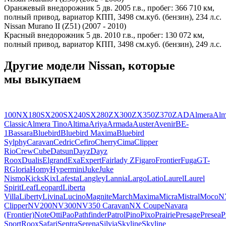
Оранжевый внедорожник 5 дв. 2005 г.в., пробег: 366 710 км,
полный привод, вариатор КПП, 3498 см.куб. (бензин), 234 л.с.
Nissan Murano II (Z51) (2007 - 2010)
Красный внедорожник 5 дв. 2010 г.в., пробег: 130 072 км,
полный привод, вариатор КПП, 3498 см.куб. (бензин), 249 л.с.
Другие модели Nissan, которые
мы выкупаем
100NX
180SX
200SX
240SX
280ZX
300ZX
350Z
370Z
AD
Almera
Alm
Classic
Almera Tino
Altima
Ariya
Armada
Auster
Avenir
BE-
1
Bassara
Bluebird
Bluebird Maxima
Bluebird
Sylphy
Caravan
Cedric
Cefiro
Cherry
Cima
Clipper
Rio
Crew
Cube
Datsun
Dayz
Dayz
Roox
Dualis
Elgrand
Exa
Expert
Fairlady Z
Figaro
Frontier
Fuga
GT-
R
Gloria
Homy
Hypermini
Juke
Juke
Nismo
Kicks
Kix
Lafesta
Langley
Lannia
Largo
Latio
Laurel
Laurel
Spirit
Leaf
Leopard
Liberta
Villa
Liberty
Livina
Lucino
Magnite
March
Maxima
Micra
Mistral
Moco
N
Clipper
NV200
NV300
NV350 Caravan
NX Coupe
Navara
(Frontier)
Note
Otti
Pao
Pathfinder
Patrol
Pino
Pixo
Prairie
Presage
Presea
P
Sport
Roox
Safari
Sentra
Serena
Silvia
Skyline
Skyline