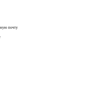
нную почту
е