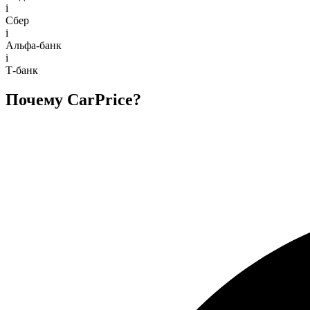
i
Сбер
i
Альфа-банк
i
Т-банк
Почему CarPrice?