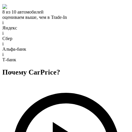
8 из 10 автомобилей
оцениваем выше, чем в Trade‑In
i
Яндекс
i
Сбер
i
Альфа-банк
i
Т-банк
Почему CarPrice?