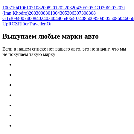
1007
104
106
107
108
2008
201
202
203
204
205
205 GTi
206
207
207i
(Iran Khodro)
208
3008
301
304
305
306
307
308
308
GTi
309
4007
4008
402
403
404
405
406
407
408
5008
504
505
508
604
605
Up
RCZ
Rifter
Traveller
iOn
Выкупаем любые марки авто
Если в нашем списке нет вашего авто, это не значит, что мы
не покупаем такую марку