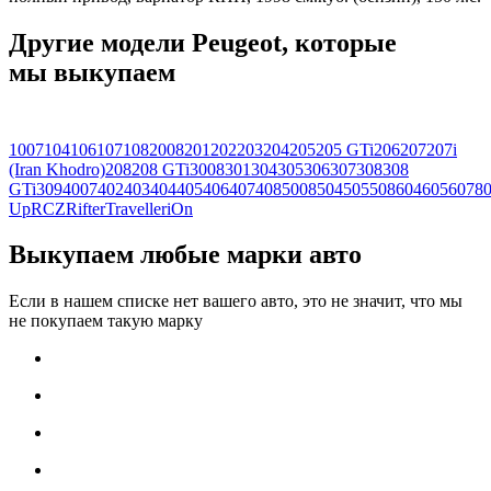
Другие модели Peugeot, которые
мы выкупаем
1007
104
106
107
108
2008
201
202
203
204
205
205 GTi
206
207
207i
(Iran Khodro)
208
208 GTi
3008
301
304
305
306
307
308
308
GTi
309
4007
402
403
404
405
406
407
408
5008
504
505
508
604
605
607
8
Up
RCZ
Rifter
Traveller
iOn
Выкупаем любые марки авто
Если в нашем списке нет вашего авто, это не значит, что мы
не покупаем такую марку