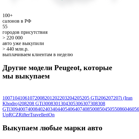
100+
салонов в РФ
55
городов присутствия
> 220 000
авто уже выкупили
> 440 млн.р.
выплачиваем клиентам в неделю
Другие модели Peugeot, которые
мы выкупаем
1007
104
106
107
2008
201
202
203
204
205
205 GTi
206
207
207i (Iran
Khodro)
208
208 GTi
3008
301
304
305
306
307
308
308
GTi
309
4007
4008
402
403
404
405
406
407
408
5008
504
505
508
604
605
Up
RCZ
Rifter
Traveller
iOn
Выкупаем любые марки авто