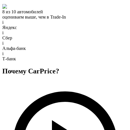
8 из 10 автомобилей
оцениваем выше, чем в Trade‑In
i
Яндекс
i
Сбер
i
Альфа-банк
i
Т-банк
Почему CarPrice?