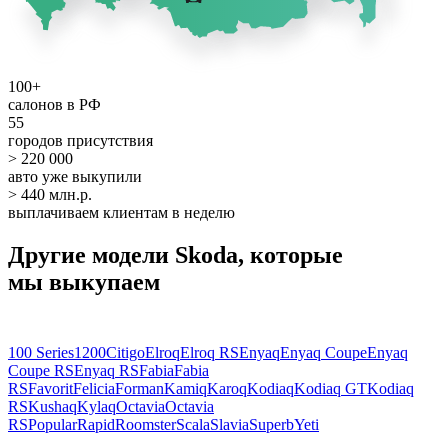
100+
салонов в РФ
55
городов присутствия
> 220 000
авто уже выкупили
> 440 млн.р.
выплачиваем клиентам в неделю
Другие модели Skoda, которые
мы выкупаем
100 Series
1200
Citigo
Elroq
Elroq RS
Enyaq
Enyaq Coupe
Enyaq
Coupe RS
Enyaq RS
Fabia
Fabia
RS
Favorit
Felicia
Forman
Kamiq
Karoq
Kodiaq
Kodiaq GT
Kodiaq
RS
Kushaq
Kylaq
Octavia
Octavia
RS
Popular
Rapid
Roomster
Scala
Slavia
Superb
Yeti