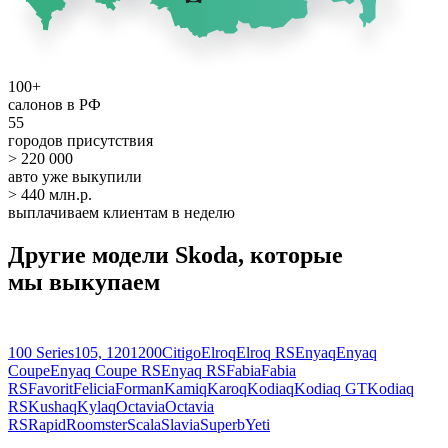
100+
салонов в РФ
55
городов присутствия
> 220 000
авто уже выкупили
> 440 млн.р.
выплачиваем клиентам в неделю
Другие модели Skoda, которые
мы выкупаем
100 Series
105, 120
1200
Citigo
Elroq
Elroq RS
Enyaq
Enyaq
Coupe
Enyaq Coupe RS
Enyaq RS
Fabia
Fabia
RS
Favorit
Felicia
Forman
Kamiq
Karoq
Kodiaq
Kodiaq GT
Kodiaq
RS
Kushaq
Kylaq
Octavia
Octavia
RS
Rapid
Roomster
Scala
Slavia
Superb
Yeti