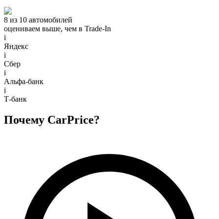
8 из 10 автомобилей
оцениваем выше, чем в Trade‑In
i
Яндекс
i
Сбер
i
Альфа-банк
i
Т-банк
Почему CarPrice?