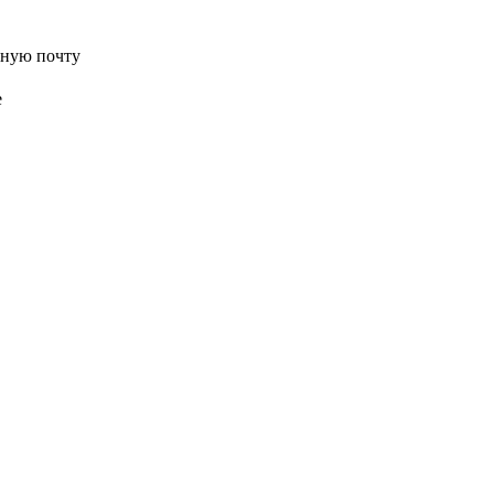
нную почту
е