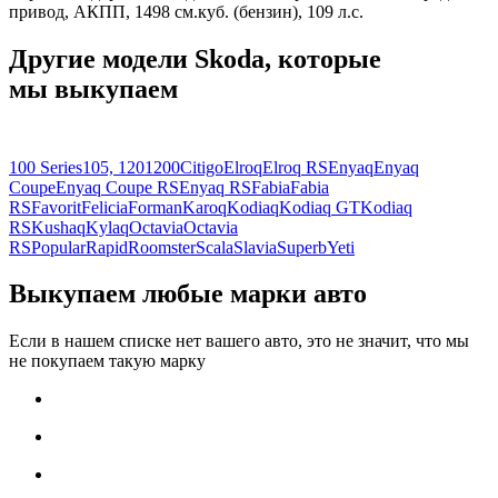
привод, АКПП, 1498 см.куб. (бензин), 109 л.с.
Другие модели Skoda, которые
мы выкупаем
100 Series
105, 120
1200
Citigo
Elroq
Elroq RS
Enyaq
Enyaq
Coupe
Enyaq Coupe RS
Enyaq RS
Fabia
Fabia
RS
Favorit
Felicia
Forman
Karoq
Kodiaq
Kodiaq GT
Kodiaq
RS
Kushaq
Kylaq
Octavia
Octavia
RS
Popular
Rapid
Roomster
Scala
Slavia
Superb
Yeti
Выкупаем любые марки авто
Если в нашем списке нет вашего авто, это не значит, что мы
не покупаем такую марку