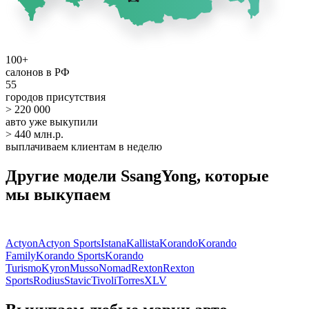
100+
салонов в РФ
55
городов присутствия
> 220 000
авто уже выкупили
> 440 млн.р.
выплачиваем клиентам в неделю
Другие модели SsangYong, которые
мы выкупаем
Actyon
Actyon Sports
Istana
Kallista
Korando
Korando
Family
Korando Sports
Korando
Turismo
Kyron
Musso
Nomad
Rexton
Rexton
Sports
Rodius
Stavic
Tivoli
Torres
XLV