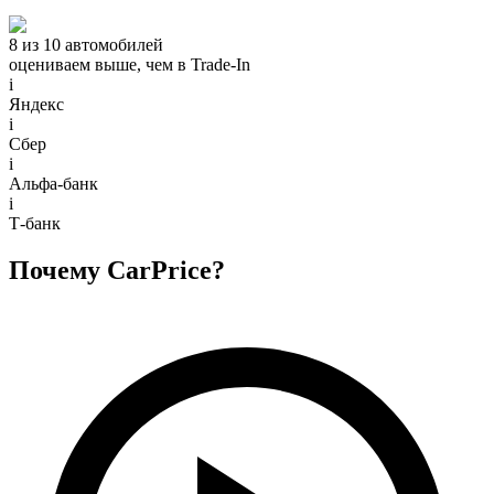
8 из 10 автомобилей
оцениваем выше, чем в Trade‑In
i
Яндекс
i
Сбер
i
Альфа-банк
i
Т-банк
Почему CarPrice?