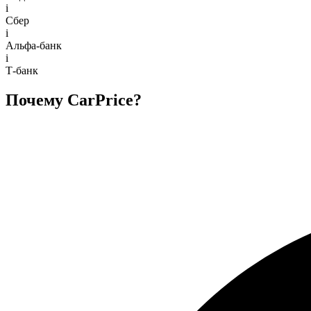
i
Сбер
i
Альфа-банк
i
Т-банк
Почему CarPrice?