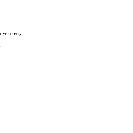
нную почту
е