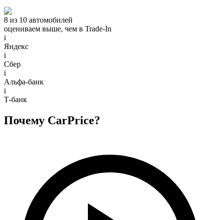
8 из 10 автомобилей
оцениваем выше, чем в Trade‑In
i
Яндекс
i
Сбер
i
Альфа-банк
i
Т-банк
Почему CarPrice?