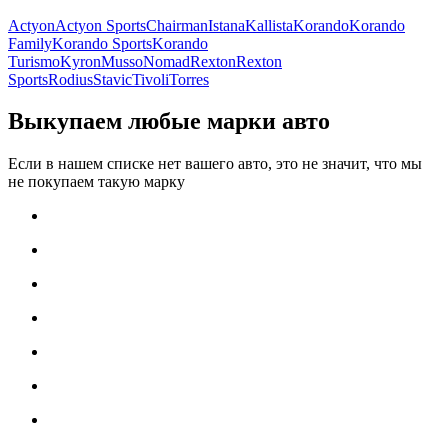
Actyon
Actyon Sports
Chairman
Istana
Kallista
Korando
Korando
Family
Korando Sports
Korando
Turismo
Kyron
Musso
Nomad
Rexton
Rexton
Sports
Rodius
Stavic
Tivoli
Torres
Выкупаем любые марки авто
Если в нашем списке нет вашего авто, это не значит, что мы
не покупаем такую марку