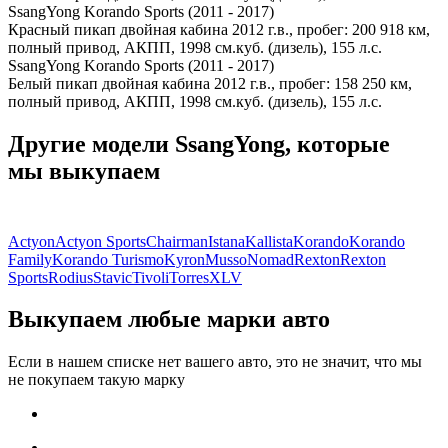
SsangYong Korando Sports (2011 - 2017)
Красный пикап двойная кабина 2012 г.в., пробег: 200 918 км,
полный привод, АКПП, 1998 см.куб. (дизель), 155 л.с.
SsangYong Korando Sports (2011 - 2017)
Белый пикап двойная кабина 2012 г.в., пробег: 158 250 км,
полный привод, АКПП, 1998 см.куб. (дизель), 155 л.с.
Другие модели SsangYong, которые
мы выкупаем
Actyon
Actyon Sports
Chairman
Istana
Kallista
Korando
Korando
Family
Korando Turismo
Kyron
Musso
Nomad
Rexton
Rexton
Sports
Rodius
Stavic
Tivoli
Torres
XLV
Выкупаем любые марки авто
Если в нашем списке нет вашего авто, это не значит, что мы
не покупаем такую марку