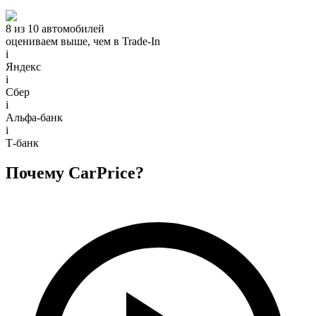
8 из 10 автомобилей
оцениваем выше, чем в Trade‑In
i
Яндекс
i
Сбер
i
Альфа-банк
i
Т-банк
Почему CarPrice?