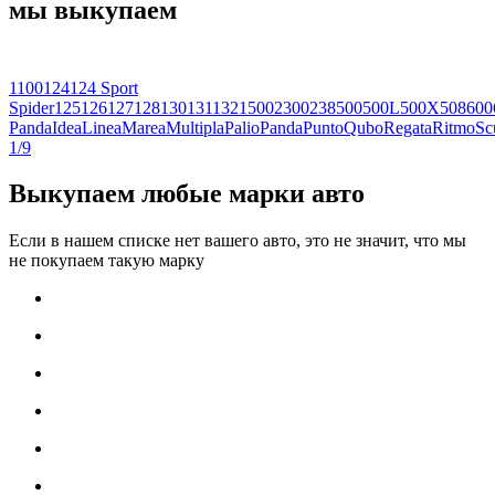
мы выкупаем
1100
124
124 Sport
Spider
125
126
127
128
130
131
132
1500
2300
238
500
500L
500X
508
600
Panda
Idea
Linea
Marea
Multipla
Palio
Panda
Punto
Qubo
Regata
Ritmo
Sc
1/9
Выкупаем любые марки авто
Если в нашем списке нет вашего авто, это не значит, что мы
не покупаем такую марку