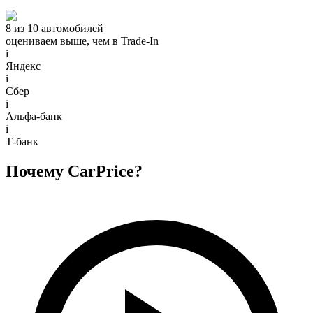
8 из 10 автомобилей
оцениваем выше, чем в Trade‑In
i
Яндекс
i
Сбер
i
Альфа-банк
i
Т-банк
Почему CarPrice?