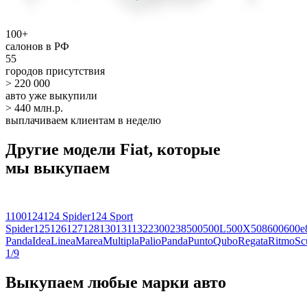
100+
салонов в РФ
55
городов присутствия
> 220 000
авто уже выкупили
> 440 млн.р.
выплачиваем клиентам в неделю
Другие модели Fiat, которые
мы выкупаем
1100
124
124 Spider
124 Sport
Spider
125
126
127
128
130
131
132
2300
238
500
500L
500X
508
600
600e
Panda
Idea
Linea
Marea
Multipla
Palio
Panda
Punto
Qubo
Regata
Ritmo
Sc
1/9
Выкупаем любые марки авто