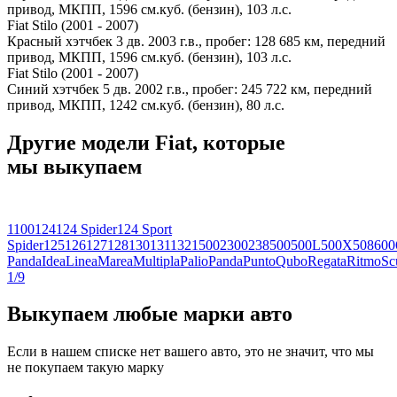
привод, МКПП, 1596 см.куб. (бензин), 103 л.с.
Fiat Stilo (2001 - 2007)
Красный хэтчбек 3 дв. 2003 г.в., пробег: 128 685 км, передний
привод, МКПП, 1596 см.куб. (бензин), 103 л.с.
Fiat Stilo (2001 - 2007)
Синий хэтчбек 5 дв. 2002 г.в., пробег: 245 722 км, передний
привод, МКПП, 1242 см.куб. (бензин), 80 л.с.
Другие модели Fiat, которые
мы выкупаем
1100
124
124 Spider
124 Sport
Spider
125
126
127
128
130
131
132
1500
2300
238
500
500L
500X
508
600
Panda
Idea
Linea
Marea
Multipla
Palio
Panda
Punto
Qubo
Regata
Ritmo
Sc
1/9
Выкупаем любые марки авто
Если в нашем списке нет вашего авто, это не значит, что мы
не покупаем такую марку