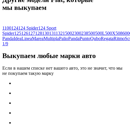
мы выкупаем
1100
124
124 Spider
124 Sport
Spider
125
126
127
128
130
131
132
1500
2300
238
500
500L
500X
508
600
Panda
Idea
Linea
Marea
Multipla
Palio
Panda
Punto
Qubo
Regata
Ritmo
Sc
1/9
Выкупаем любые марки авто
Если в нашем списке нет вашего авто, это не значит, что мы
не покупаем такую марку