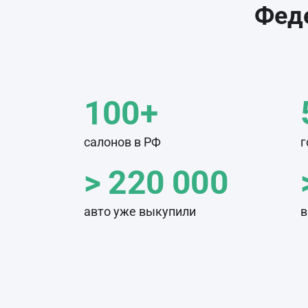
Феде
100+
салонов в РФ
г
> 220 000
авто уже выкупили
в