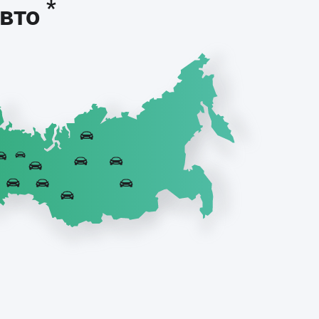
*
авто