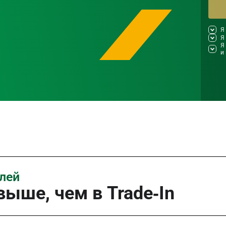
Я
Я
Я
и
илей
ыше, чем в Trade‑In