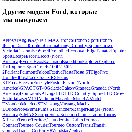
Другие модели Ford, которые
мы выкупаем
Aerostar
Anglia
Aspire
B-MAX
Bronco
Bronco Sport
Bronco-
II
Capri
Consul
Contour
Cortina
Cougar
Country Squire
Crown
Victoria
Custom
EcoSport
Econoline
Econovan
Edge
Equator
Equator
Sport
Escape
Escort
Escort (North
America)
Everest
Evos
Excursion
Expedition
Explorer
Explorer
EV
Explorer Sport Trac
F-100
F-150
F-
2
Fairlane
Fairmont
Falcon
Festiva
Fiesta
Fiesta ST
Figo
Five
Hundred
Flex
Focus
Focus RS
Focus
ST
Freda
Freestar
Freestyle
Fusion
Fusion (North
America)
GPA
GT
GT40
Galaxie
Galaxy
Granada
Granada (North
America)
Ikon
Ixion
KA
Kuga
LTD
LTD Country Squire
LTD Crown
Victoria
Laser
M151
Mainline
Maverick
Model A
Model
T
Mondeo
Mondeo ST
Mustang
Mustang Mach-
E
Orion
Probe
Puma
Puma ST
Ranchero
Ranger
Ranger (North
America)
S-MAX
Scorpio
Sierra
Spectron
Taunus
Taurus
Taurus
X
Telstar
Tempo
Territory
Thunderbird
Torino
Tourneo
Connect
Tourneo Courier
Tourneo Custom
Transit
Transit
Connect
Transit Custom
V8
Windstar
Zephyr