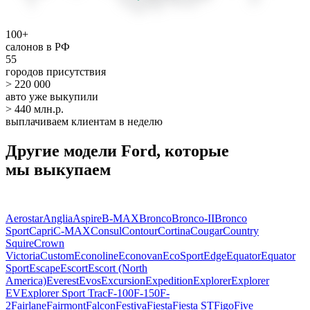
100+
салонов в РФ
55
городов присутствия
> 220 000
авто уже выкупили
> 440 млн.р.
выплачиваем клиентам в неделю
Другие модели Ford, которые
мы выкупаем
Aerostar
Anglia
Aspire
B-MAX
Bronco
Bronco-II
Bronco
Sport
Capri
C-MAX
Consul
Contour
Cortina
Cougar
Country
Squire
Crown
Victoria
Custom
Econoline
Econovan
EcoSport
Edge
Equator
Equator
Sport
Escape
Escort
Escort (North
America)
Everest
Evos
Excursion
Expedition
Explorer
Explorer
EV
Explorer Sport Trac
F-100
F-150
F-
2
Fairlane
Fairmont
Falcon
Festiva
Fiesta
Fiesta ST
Figo
Five