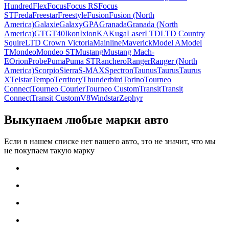
Hundred
Flex
Focus
Focus RS
Focus
ST
Freda
Freestar
Freestyle
Fusion
Fusion (North
America)
Galaxie
Galaxy
GPA
Granada
Granada (North
America)
GT
GT40
Ikon
Ixion
KA
Kuga
Laser
LTD
LTD Country
Squire
LTD Crown Victoria
Mainline
Maverick
Model A
Model
T
Mondeo
Mondeo ST
Mustang
Mustang Mach-
E
Orion
Probe
Puma
Puma ST
Ranchero
Ranger
Ranger (North
America)
Scorpio
Sierra
S-MAX
Spectron
Taunus
Taurus
Taurus
X
Telstar
Tempo
Territory
Thunderbird
Torino
Tourneo
Connect
Tourneo Courier
Tourneo Custom
Transit
Transit
Connect
Transit Custom
V8
Windstar
Zephyr
Выкупаем любые марки авто
Если в нашем списке нет вашего авто, это не значит, что мы
не покупаем такую марку