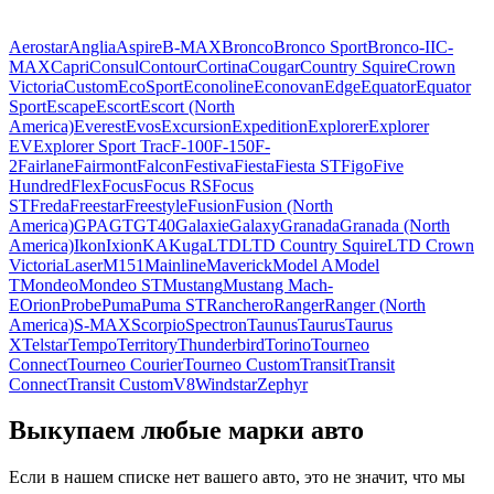
Aerostar
Anglia
Aspire
B-MAX
Bronco
Bronco Sport
Bronco-II
C-
MAX
Capri
Consul
Contour
Cortina
Cougar
Country Squire
Crown
Victoria
Custom
EcoSport
Econoline
Econovan
Edge
Equator
Equator
Sport
Escape
Escort
Escort (North
America)
Everest
Evos
Excursion
Expedition
Explorer
Explorer
EV
Explorer Sport Trac
F-100
F-150
F-
2
Fairlane
Fairmont
Falcon
Festiva
Fiesta
Fiesta ST
Figo
Five
Hundred
Flex
Focus
Focus RS
Focus
ST
Freda
Freestar
Freestyle
Fusion
Fusion (North
America)
GPA
GT
GT40
Galaxie
Galaxy
Granada
Granada (North
America)
Ikon
Ixion
KA
Kuga
LTD
LTD Country Squire
LTD Crown
Victoria
Laser
M151
Mainline
Maverick
Model A
Model
T
Mondeo
Mondeo ST
Mustang
Mustang Mach-
E
Orion
Probe
Puma
Puma ST
Ranchero
Ranger
Ranger (North
America)
S-MAX
Scorpio
Spectron
Taunus
Taurus
Taurus
X
Telstar
Tempo
Territory
Thunderbird
Torino
Tourneo
Connect
Tourneo Courier
Tourneo Custom
Transit
Transit
Connect
Transit Custom
V8
Windstar
Zephyr
Выкупаем любые марки авто
Если в нашем списке нет вашего авто, это не значит, что мы