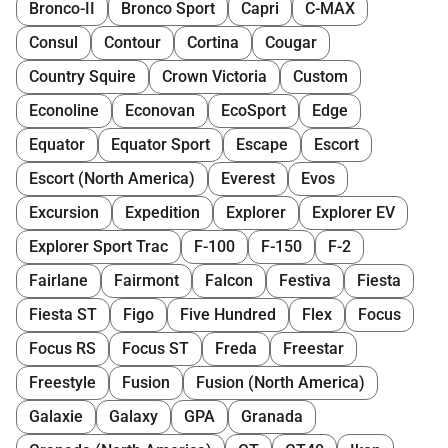
Bronco-II
Bronco Sport
Capri
C-MAX
Consul
Contour
Cortina
Cougar
Country Squire
Crown Victoria
Custom
Econoline
Econovan
EcoSport
Edge
Equator
Equator Sport
Escape
Escort
Escort (North America)
Everest
Evos
Excursion
Expedition
Explorer
Explorer EV
Explorer Sport Trac
F-100
F-150
F-2
Fairlane
Fairmont
Falcon
Festiva
Fiesta
Fiesta ST
Figo
Five Hundred
Flex
Focus
Focus RS
Focus ST
Freda
Freestar
Freestyle
Fusion
Fusion (North America)
Galaxie
Galaxy
GPA
Granada