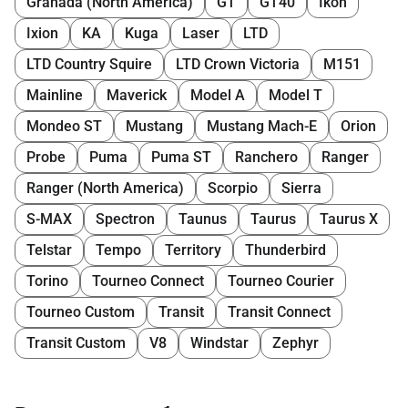
Granada (North America)
GT
GT40
Ikon
Ixion
KA
Kuga
Laser
LTD
LTD Country Squire
LTD Crown Victoria
M151
Mainline
Maverick
Model A
Model T
Mondeo ST
Mustang
Mustang Mach-E
Orion
Probe
Puma
Puma ST
Ranchero
Ranger
Ranger (North America)
Scorpio
Sierra
S-MAX
Spectron
Taunus
Taurus
Taurus X
Telstar
Tempo
Territory
Thunderbird
Torino
Tourneo Connect
Tourneo Courier
Tourneo Custom
Transit
Transit Connect
Transit Custom
V8
Windstar
Zephyr