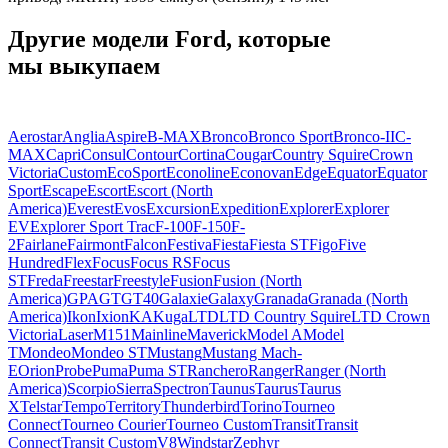
Другие модели Ford, которые
мы выкупаем
Aerostar
Anglia
Aspire
B-MAX
Bronco
Bronco Sport
Bronco-II
C-
MAX
Capri
Consul
Contour
Cortina
Cougar
Country Squire
Crown
Victoria
Custom
EcoSport
Econoline
Econovan
Edge
Equator
Equator
Sport
Escape
Escort
Escort (North
America)
Everest
Evos
Excursion
Expedition
Explorer
Explorer
EV
Explorer Sport Trac
F-100
F-150
F-
2
Fairlane
Fairmont
Falcon
Festiva
Fiesta
Fiesta ST
Figo
Five
Hundred
Flex
Focus
Focus RS
Focus
ST
Freda
Freestar
Freestyle
Fusion
Fusion (North
America)
GPA
GT
GT40
Galaxie
Galaxy
Granada
Granada (North
America)
Ikon
Ixion
KA
Kuga
LTD
LTD Country Squire
LTD Crown
Victoria
Laser
M151
Mainline
Maverick
Model A
Model
T
Mondeo
Mondeo ST
Mustang
Mustang Mach-
E
Orion
Probe
Puma
Puma ST
Ranchero
Ranger
Ranger (North
America)
Scorpio
Sierra
Spectron
Taunus
Taurus
Taurus
X
Telstar
Tempo
Territory
Thunderbird
Torino
Tourneo
Connect
Tourneo Courier
Tourneo Custom
Transit
Transit
Connect
Transit Custom
V8
Windstar
Zephyr