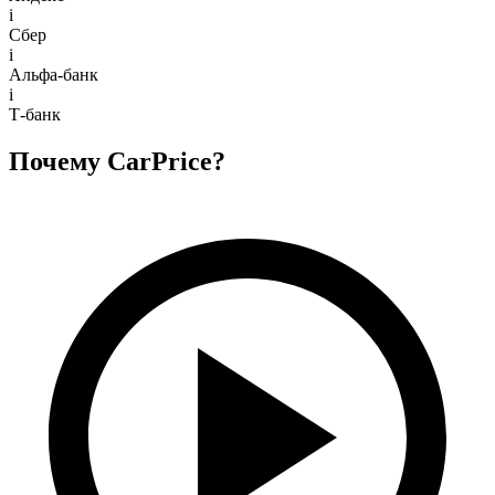
i
Сбер
i
Альфа-банк
i
Т-банк
Почему CarPrice?