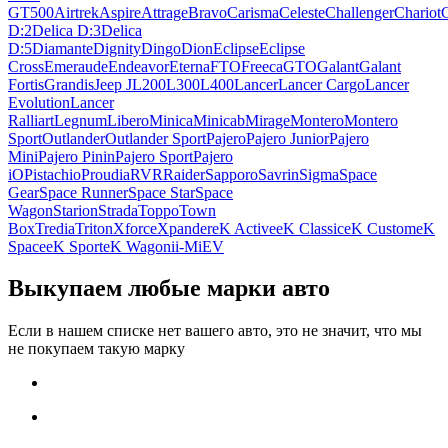
GT
500
Airtrek
Aspire
Attrage
Bravo
Carisma
Celeste
Challenger
Chariot
C
D:2
Delica D:3
Delica
D:5
Diamante
Dignity
Dingo
Dion
Eclipse
Eclipse
Cross
Emeraude
Endeavor
Eterna
FTO
Freeca
GTO
Galant
Galant
Fortis
Grandis
Jeep J
L200
L300
L400
Lancer
Lancer Cargo
Lancer
Evolution
Lancer
Ralliart
Legnum
Libero
Minica
Minicab
Mirage
Montero
Montero
Sport
Outlander
Outlander Sport
Pajero
Pajero Junior
Pajero
Mini
Pajero Pinin
Pajero Sport
Pajero
iO
Pistachio
Proudia
RVR
Raider
Sapporo
Savrin
Sigma
Space
Gear
Space Runner
Space Star
Space
Wagon
Starion
Strada
Toppo
Town
Box
Tredia
Triton
Xforce
Xpander
eK Active
eK Classic
eK Custom
eK
Space
eK Sport
eK Wagon
i
i-MiEV
Выкупаем любые марки авто
Если в нашем списке нет вашего авто, это не значит, что мы
не покупаем такую марку