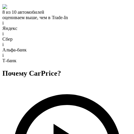
8 из 10 автомобилей
оцениваем выше, чем в Trade‑In
i
Яндекс
i
Сбер
i
Альфа-банк
i
Т-банк
Почему CarPrice?