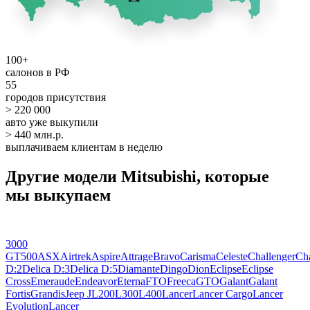
100+
салонов в РФ
55
городов присутствия
> 220 000
авто уже выкупили
> 440 млн.р.
выплачиваем клиентам в неделю
Другие модели Mitsubishi, которые
мы выкупаем
3000
GT
500
ASX
Airtrek
Aspire
Attrage
Bravo
Carisma
Celeste
Challenger
Cha
D:2
Delica D:3
Delica D:5
Diamante
Dingo
Dion
Eclipse
Eclipse
Cross
Emeraude
Endeavor
Eterna
FTO
Freeca
GTO
Galant
Galant
Fortis
Grandis
Jeep J
L200
L300
L400
Lancer
Lancer Cargo
Lancer
Evolution
Lancer