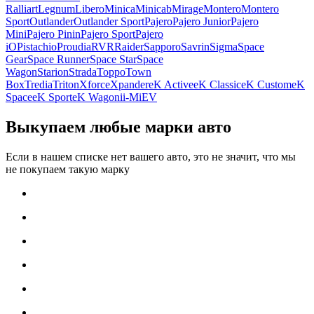
Ralliart
Legnum
Libero
Minica
Minicab
Mirage
Montero
Montero
Sport
Outlander
Outlander Sport
Pajero
Pajero Junior
Pajero
Mini
Pajero Pinin
Pajero Sport
Pajero
iO
Pistachio
Proudia
RVR
Raider
Sapporo
Savrin
Sigma
Space
Gear
Space Runner
Space Star
Space
Wagon
Starion
Strada
Toppo
Town
Box
Tredia
Triton
Xforce
Xpander
eK Active
eK Classic
eK Custom
eK
Space
eK Sport
eK Wagon
i
i-MiEV
Выкупаем любые марки авто
Если в нашем списке нет вашего авто, это не значит, что мы
не покупаем такую марку