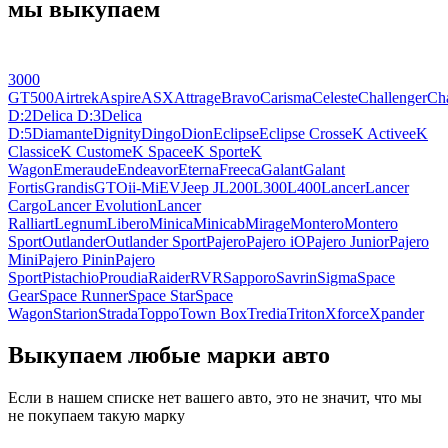
мы выкупаем
3000
GT
500
Airtrek
Aspire
ASX
Attrage
Bravo
Carisma
Celeste
Challenger
Cha
D:2
Delica D:3
Delica
D:5
Diamante
Dignity
Dingo
Dion
Eclipse
Eclipse Cross
eK Active
eK
Classic
eK Custom
eK Space
eK Sport
eK
Wagon
Emeraude
Endeavor
Eterna
Freeca
Galant
Galant
Fortis
Grandis
GTO
i
i-MiEV
Jeep J
L200
L300
L400
Lancer
Lancer
Cargo
Lancer Evolution
Lancer
Ralliart
Legnum
Libero
Minica
Minicab
Mirage
Montero
Montero
Sport
Outlander
Outlander Sport
Pajero
Pajero iO
Pajero Junior
Pajero
Mini
Pajero Pinin
Pajero
Sport
Pistachio
Proudia
Raider
RVR
Sapporo
Savrin
Sigma
Space
Gear
Space Runner
Space Star
Space
Wagon
Starion
Strada
Toppo
Town Box
Tredia
Triton
Xforce
Xpander
Выкупаем любые марки авто
Если в нашем списке нет вашего авто, это не значит, что мы
не покупаем такую марку