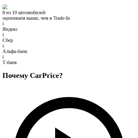
8 из 10 автомобилей
оцениваем выше, чем в Trade‑In
i
Яндекс
i
Сбер
i
Альфа-банк
i
Т-банк
Почему CarPrice?