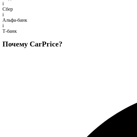
i
Сбер
i
Альфа-банк
i
Т-банк
Почему CarPrice?