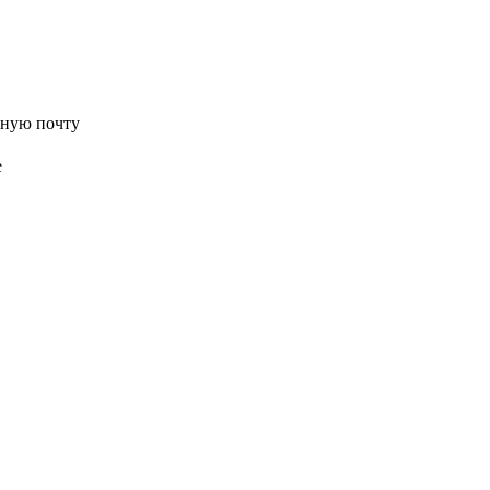
нную почту
е