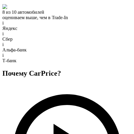
8 из 10 автомобилей
оцениваем выше, чем в Trade‑In
i
Яндекс
i
Сбер
i
Альфа-банк
i
Т-банк
Почему CarPrice?