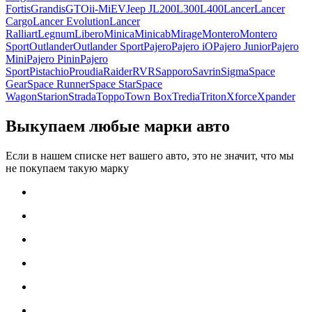
Fortis
Grandis
GTO
i
i-MiEV
Jeep J
L200
L300
L400
Lancer
Lancer
Cargo
Lancer Evolution
Lancer
Ralliart
Legnum
Libero
Minica
Minicab
Mirage
Montero
Montero
Sport
Outlander
Outlander Sport
Pajero
Pajero iO
Pajero Junior
Pajero
Mini
Pajero Pinin
Pajero
Sport
Pistachio
Proudia
Raider
RVR
Sapporo
Savrin
Sigma
Space
Gear
Space Runner
Space Star
Space
Wagon
Starion
Strada
Toppo
Town Box
Tredia
Triton
Xforce
Xpander
Выкупаем любые марки авто
Если в нашем списке нет вашего авто, это не значит, что мы
не покупаем такую марку