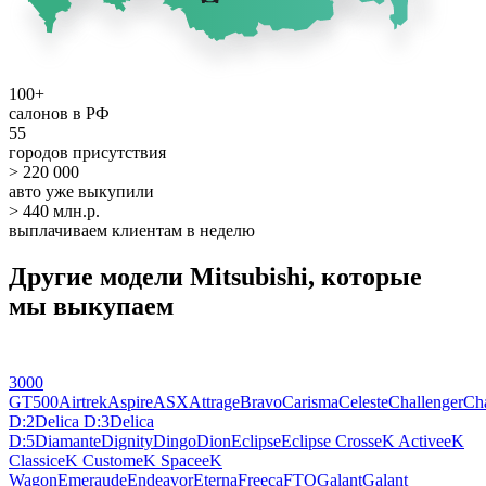
100+
салонов в РФ
55
городов присутствия
> 220 000
авто уже выкупили
> 440 млн.р.
выплачиваем клиентам в неделю
Другие модели Mitsubishi, которые
мы выкупаем
3000
GT
500
Airtrek
Aspire
ASX
Attrage
Bravo
Carisma
Celeste
Challenger
Cha
D:2
Delica D:3
Delica
D:5
Diamante
Dignity
Dingo
Dion
Eclipse
Eclipse Cross
eK Active
eK
Classic
eK Custom
eK Space
eK
Wagon
Emeraude
Endeavor
Eterna
Freeca
FTO
Galant
Galant