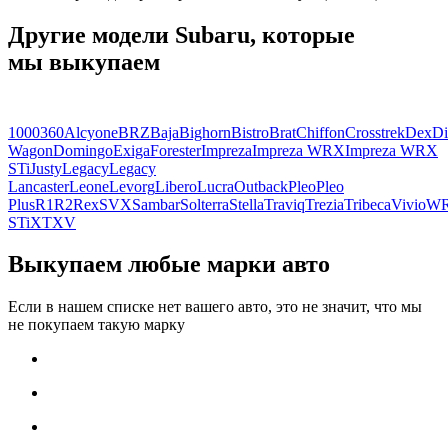
Другие модели Subaru, которые
мы выкупаем
1000
360
Alcyone
BRZ
Baja
Bighorn
Bistro
Brat
Chiffon
Crosstrek
Dex
Di
Wagon
Domingo
Exiga
Forester
Impreza
Impreza WRX
Impreza WRX
STi
Justy
Legacy
Legacy
Lancaster
Leone
Levorg
Libero
Lucra
Outback
Pleo
Pleo
Plus
R1
R2
Rex
SVX
Sambar
Solterra
Stella
Traviq
Trezia
Tribeca
Vivio
W
STi
XT
XV
Выкупаем любые марки авто
Если в нашем списке нет вашего авто, это не значит, что мы
не покупаем такую марку