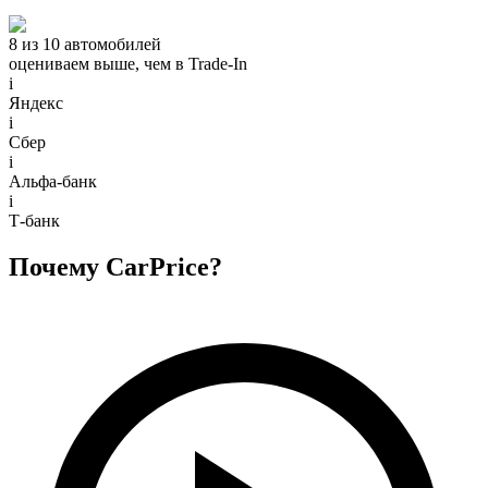
8 из 10 автомобилей
оцениваем выше, чем в Trade‑In
i
Яндекс
i
Сбер
i
Альфа-банк
i
Т-банк
Почему CarPrice?