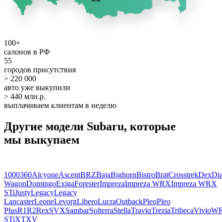
100+
салонов в РФ
55
городов присутствия
> 220 000
авто уже выкупили
> 440 млн.р.
выплачиваем клиентам в неделю
Другие модели Subaru, которые
мы выкупаем
1000
360
Alcyone
Ascent
BRZ
Baja
Bighorn
Bistro
Brat
Crosstrek
Dex
Di
Wagon
Domingo
Exiga
Forester
Impreza
Impreza WRX
Impreza WRX
STi
Justy
Legacy
Legacy
Lancaster
Leone
Levorg
Libero
Lucra
Outback
Pleo
Pleo
Plus
R1
R2
Rex
SVX
Sambar
Solterra
Stella
Traviq
Trezia
Tribeca
Vivio
W
STi
XT
XV