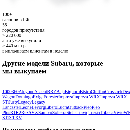
100+
салонов в РФ
55
городов присутствия
> 220 000
авто уже выкупили
> 440 млн.р.
выплачиваем клиентам в неделю
Другие модели Subaru, которые
мы выкупаем
1000
360
Alcyone
Ascent
BRZ
Baja
Bighorn
Bistro
Chiffon
Crosstrek
De
Wagon
Domingo
Exiga
Forester
Impreza
Impreza WRX
Impreza WRX
STi
Justy
Legacy
Legacy
Lancaster
Leone
Levorg
Libero
Lucra
Outback
Pleo
Pleo
Plus
R1
R2
Rex
SVX
Sambar
Solterra
Stella
Traviq
Trezia
Tribeca
Vivio
W
STi
XT
XV
Выкупаем любые марки авто