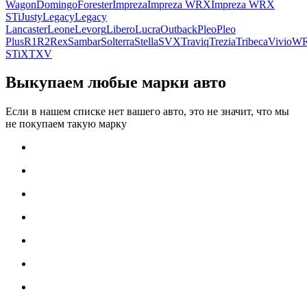
Wagon
Domingo
Forester
Impreza
Impreza WRX
Impreza WRX
STi
Justy
Legacy
Legacy
Lancaster
Leone
Levorg
Libero
Lucra
Outback
Pleo
Pleo
Plus
R1
R2
Rex
Sambar
Solterra
Stella
SVX
Traviq
Trezia
Tribeca
Vivio
W
STi
XT
XV
Выкупаем любые марки авто
Если в нашем списке нет вашего авто, это не значит, что мы
не покупаем такую марку