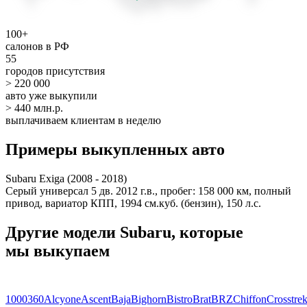
100+
салонов в РФ
55
городов присутствия
> 220 000
авто уже выкупили
> 440 млн.р.
выплачиваем клиентам в неделю
Примеры выкупленных авто
Subaru Exiga (2008 - 2018)
Серый универсал 5 дв. 2012 г.в., пробег: 158 000 км, полный
привод, вариатор КПП, 1994 см.куб. (бензин), 150 л.с.
Другие модели Subaru, которые
мы выкупаем
1000
360
Alcyone
Ascent
Baja
Bighorn
Bistro
Brat
BRZ
Chiffon
Crosstre