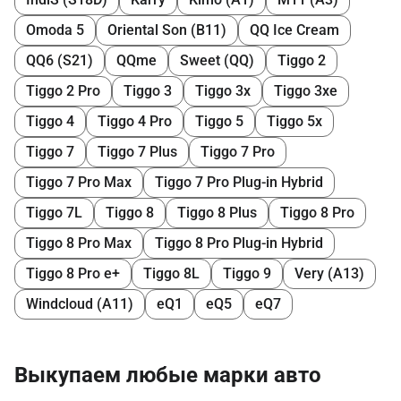
Omoda 5
Oriental Son (B11)
QQ Ice Cream
QQ6 (S21)
QQme
Sweet (QQ)
Tiggo 2
Tiggo 2 Pro
Tiggo 3
Tiggo 3x
Tiggo 3xe
Tiggo 4
Tiggo 4 Pro
Tiggo 5
Tiggo 5x
Tiggo 7
Tiggo 7 Plus
Tiggo 7 Pro
Tiggo 7 Pro Max
Tiggo 7 Pro Plug-in Hybrid
Tiggo 7L
Tiggo 8
Tiggo 8 Plus
Tiggo 8 Pro
Tiggo 8 Pro Max
Tiggo 8 Pro Plug-in Hybrid
Tiggo 8 Pro e+
Tiggo 8L
Tiggo 9
Very (A13)
Windcloud (A11)
eQ1
eQ5
eQ7
Выкупаем любые марки авто