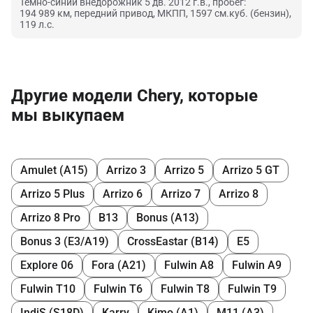
Темно-синий внедорожник 5 дв. 2012 г.в., пробег:
194 989 км, передний привод, МКПП, 1597 см.куб. (бензин),
119 л.с.
Другие модели Chery, которые
мы выкупаем
Amulet (A15)
Arrizo 3
Arrizo 5
Arrizo 5 GT
Arrizo 5 Plus
Arrizo 6
Arrizo 7
Arrizo 8
Arrizo 8 Pro
B13
Bonus (A13)
Bonus 3 (E3/A19)
CrossEastar (B14)
E5
Explore 06
Fora (A21)
Fulwin A8
Fulwin A9
Fulwin T10
Fulwin T6
Fulwin T8
Fulwin T9
IndiS (S18D)
Karry
Kimo (A1)
M11 (A3)