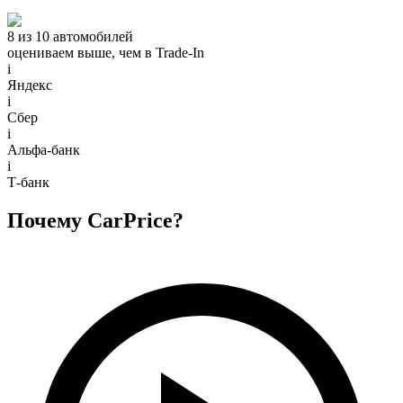
8 из 10 автомобилей
оцениваем выше, чем в Trade‑In
i
Яндекс
i
Сбер
i
Альфа-банк
i
Т-банк
Почему CarPrice?