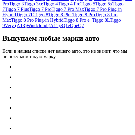
Pro
Tiggo 3
Tiggo 3xe
Tiggo 4
Tiggo 4 Pro
Tiggo 5
Tiggo 5x
Tiggo
7
Tiggo 7 Plus
Tiggo 7 Pro
Tiggo 7 Pro Max
Tiggo 7 Pro Plug-in
Hybrid
Tiggo 7L
Tiggo 8
Tiggo 8 Plus
Tiggo 8 Pro
Tiggo 8 Pro
Max
Tiggo 8 Pro Plug-in Hybrid
Tiggo 8 Pro e+
Tiggo 8L
Tiggo
9
Very (A13)
Windcloud (A11)
eQ1
eQ5
eQ7
Выкупаем любые марки авто
Если в нашем списке нет вашего авто, это не значит, что мы
не покупаем такую марку