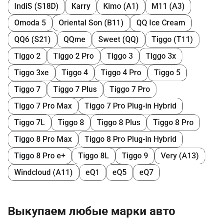
IndiS (S18D)
Karry
Kimo (A1)
M11 (A3)
Omoda 5
Oriental Son (B11)
QQ Ice Cream
QQ6 (S21)
QQme
Sweet (QQ)
Tiggo (T11)
Tiggo 2
Tiggo 2 Pro
Tiggo 3
Tiggo 3x
Tiggo 3xe
Tiggo 4
Tiggo 4 Pro
Tiggo 5
Tiggo 7
Tiggo 7 Plus
Tiggo 7 Pro
Tiggo 7 Pro Max
Tiggo 7 Pro Plug-in Hybrid
Tiggo 7L
Tiggo 8
Tiggo 8 Plus
Tiggo 8 Pro
Tiggo 8 Pro Max
Tiggo 8 Pro Plug-in Hybrid
Tiggo 8 Pro e+
Tiggo 8L
Tiggo 9
Very (A13)
Windcloud (A11)
eQ1
eQ5
eQ7
Выкупаем любые марки авто