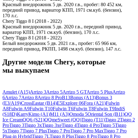
Красный внедорожник 5 дв. 2020 г.в., пробег: 80 452 км,
передний привод, вариатор КПП, 1971 см.куб. (бензин),
170 л.с.
Chery Tiggo 8 I (2018 - 2022)
Красный внедорожник 5 дв. 2020 г.в., передний привод,
вариатор КПП, 1971 см.куб. (бензин), 170 л.с.
Chery Tiggo 8 I (2018 - 2022)
Белый внедорожник 5 дв. 2021 г.в., пробег: 65 966 км,
передний привод, РКПП, 1498 см.куб. (бензин), 147 л.с.
Другие модели Chery, которые
мы выкупаем
Amulet (A15)
Arrizo 3
Arrizo 5
Arrizo 5 GT
Arrizo 5 Plus
Arrizo
6
Arrizo 7
Arrizo 8
Arrizo 8 Pro
B13
Bonus (A13)
Bonus 3
(E3/A19)
CrossEastar (B14)
E5
Explore 06
Fora (A21)
Fulwin
A8
Fulwin A9
Fulwin T10
Fulwin T6
Fulwin T8
Fulwin T9
IndiS
(S18D)
Karry
Kimo (A1)
M11 (A3)
Omoda 5
Oriental Son (B11)
QQ
Ice Cream
QQ6 (S21)
QQme
Sweet (QQ)
Tiggo (T11)
Tiggo 2
Tiggo 2
Pro
Tiggo 3
Tiggo 3x
Tiggo 3xe
Tiggo 4
Tiggo 4 Pro
Tiggo 5
Tiggo
5x
Tiggo 7
Tiggo 7 Plus
Tiggo 7 Pro
Tiggo 7 Pro Max
Tiggo 7 Pro
Plug-in Hybrid
Tiggo 7L
Tiggo 8 Plus
Tiggo 8 Pro
Tiggo 8 Pro