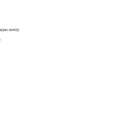
нную почту
е