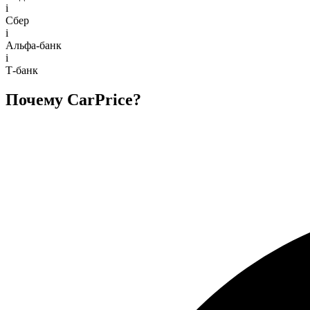
i
Сбер
i
Альфа-банк
i
Т-банк
Почему CarPrice?