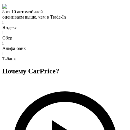
8 из 10 автомобилей
оцениваем выше, чем в Trade‑In
i
Яндекс
i
Сбер
i
Альфа-банк
i
Т-банк
Почему CarPrice?