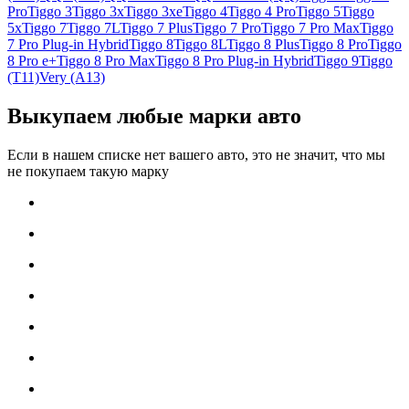
Pro
Tiggo 3
Tiggo 3x
Tiggo 3xe
Tiggo 4
Tiggo 4 Pro
Tiggo 5
Tiggo
5x
Tiggo 7
Tiggo 7L
Tiggo 7 Plus
Tiggo 7 Pro
Tiggo 7 Pro Max
Tiggo
7 Pro Plug-in Hybrid
Tiggo 8
Tiggo 8L
Tiggo 8 Plus
Tiggo 8 Pro
Tiggo
8 Pro e+
Tiggo 8 Pro Max
Tiggo 8 Pro Plug-in Hybrid
Tiggo 9
Tiggo
(T11)
Very (A13)
Выкупаем любые марки авто
Если в нашем списке нет вашего авто, это не значит, что мы
не покупаем такую марку