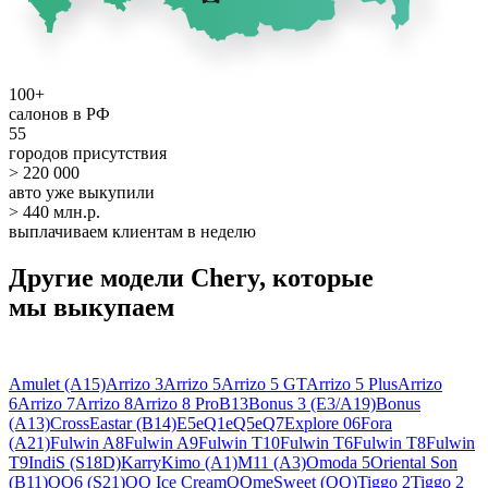
100+
салонов в РФ
55
городов присутствия
> 220 000
авто уже выкупили
> 440 млн.р.
выплачиваем клиентам в неделю
Другие модели Chery, которые
мы выкупаем
Amulet (A15)
Arrizo 3
Arrizo 5
Arrizo 5 GT
Arrizo 5 Plus
Arrizo
6
Arrizo 7
Arrizo 8
Arrizo 8 Pro
B13
Bonus 3 (E3/A19)
Bonus
(A13)
CrossEastar (B14)
E5
eQ1
eQ5
eQ7
Explore 06
Fora
(A21)
Fulwin A8
Fulwin A9
Fulwin T10
Fulwin T6
Fulwin T8
Fulwin
T9
IndiS (S18D)
Karry
Kimo (A1)
M11 (A3)
Omoda 5
Oriental Son
(B11)
QQ6 (S21)
QQ Ice Cream
QQme
Sweet (QQ)
Tiggo 2
Tiggo 2