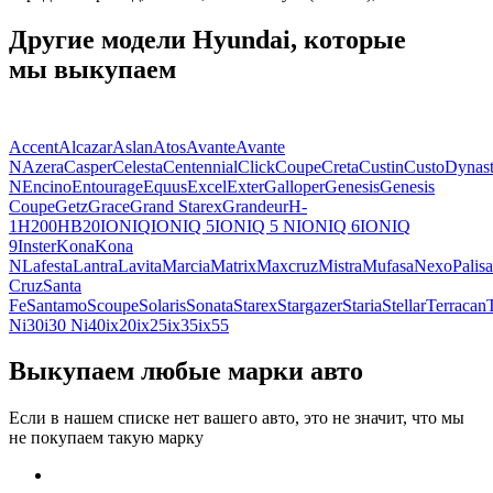
Другие модели Hyundai, которые
мы выкупаем
Accent
Alcazar
Aslan
Atos
Avante
Avante
N
Azera
Casper
Celesta
Centennial
Click
Coupe
Creta
Custin
Custo
Dynas
N
Encino
Entourage
Equus
Excel
Exter
Galloper
Genesis
Genesis
Coupe
Getz
Grace
Grand Starex
Grandeur
H-
1
H200
HB20
IONIQ
IONIQ 5
IONIQ 5 N
IONIQ 6
IONIQ
9
Inster
Kona
Kona
N
Lafesta
Lantra
Lavita
Marcia
Matrix
Maxcruz
Mistra
Mufasa
Nexo
Palis
Cruz
Santa
Fe
Santamo
Scoupe
Solaris
Sonata
Starex
Stargazer
Staria
Stellar
Terracan
N
i30
i30 N
i40
ix20
ix25
ix35
ix55
Выкупаем любые марки авто
Если в нашем списке нет вашего авто, это не значит, что мы
не покупаем такую марку