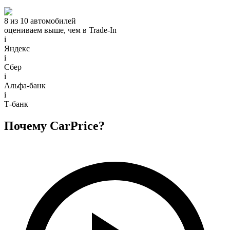
8 из 10 автомобилей
оцениваем выше, чем в Trade‑In
i
Яндекс
i
Сбер
i
Альфа-банк
i
Т-банк
Почему CarPrice?