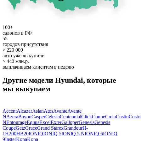
100+
салонов в РФ
55
городов присутствия
> 220 000
авто уже выкупили
> 440 млн.р.
выплачиваем клиентам в неделю
Другие модели Hyundai, которые
мы выкупаем
Accent
Alcazar
Aslan
Atos
Avante
Avante
N
Azera
Bayon
Casper
Celesta
Centennial
Click
Coupe
Creta
Custin
Custo
N
Entourage
Equus
Excel
Exter
Galloper
Genesis
Genesis
Coupe
Getz
Grace
Grand Starex
Grandeur
H-
1
H200
HB20
IONIQ
IONIQ 5
IONIQ 5 N
IONIQ 6
IONIQ
9
Inster
Kona
Kona