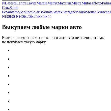
N
Lafesta
Lantra
Lavita
Marcia
Matrix
Maxcruz
Mistra
Mufasa
Nexo
Palis
Cruz
Santa
Fe
Santamo
Scoupe
Solaris
Sonata
Starex
Stargazer
Staria
Stellar
Terracan
N
i30
i30 N
i40
ix20
ix25
ix35
ix55
Выкупаем любые марки авто
Если в нашем списке нет вашего авто, это не значит, что мы
не покупаем такую марку