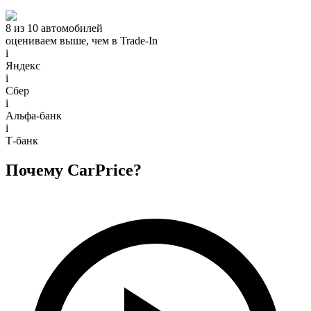
8 из 10 автомобилей
оцениваем выше, чем в Trade‑In
i
Яндекс
i
Сбер
i
Альфа-банк
i
Т-банк
Почему CarPrice?