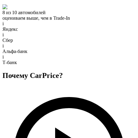
8 из 10 автомобилей
оцениваем выше, чем в Trade‑In
i
Яндекс
i
Сбер
i
Альфа-банк
i
Т-банк
Почему CarPrice?