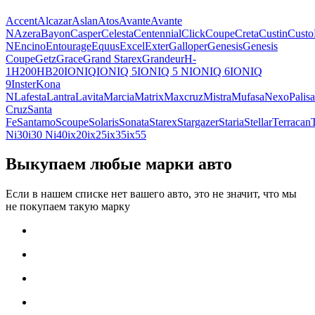
Accent
Alcazar
Aslan
Atos
Avante
Avante
N
Azera
Bayon
Casper
Celesta
Centennial
Click
Coupe
Creta
Custin
Custo
N
Encino
Entourage
Equus
Excel
Exter
Galloper
Genesis
Genesis
Coupe
Getz
Grace
Grand Starex
Grandeur
H-
1
H200
HB20
IONIQ
IONIQ 5
IONIQ 5 N
IONIQ 6
IONIQ
9
Inster
Kona
N
Lafesta
Lantra
Lavita
Marcia
Matrix
Maxcruz
Mistra
Mufasa
Nexo
Palis
Cruz
Santa
Fe
Santamo
Scoupe
Solaris
Sonata
Starex
Stargazer
Staria
Stellar
Terracan
N
i30
i30 N
i40
ix20
ix25
ix35
ix55
Выкупаем любые марки авто
Если в нашем списке нет вашего авто, это не значит, что мы
не покупаем такую марку