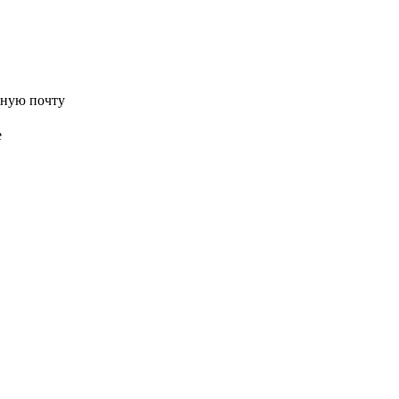
нную почту
е