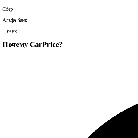
i
Сбер
i
Альфа-банк
i
Т-банк
Почему CarPrice?