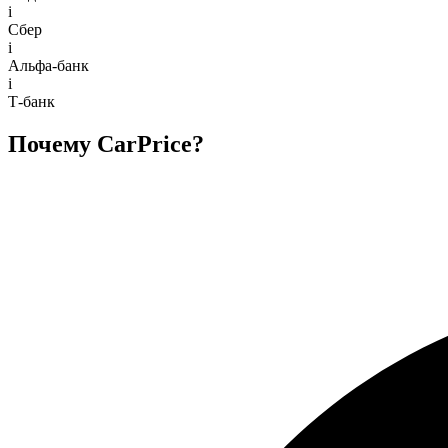
i
Сбер
i
Альфа-банк
i
Т-банк
Почему CarPrice?