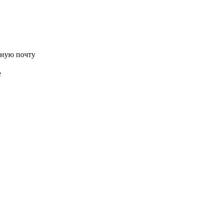
нную почту
е