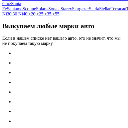
Cruz
Santa
Fe
Santamo
Scoupe
Solaris
Sonata
Starex
Stargazer
Staria
Stellar
Terracan
N
i30
i30 N
i40
ix20
ix25
ix35
ix55
Выкупаем любые марки авто
Если в нашем списке нет вашего авто, это не значит, что мы
не покупаем такую марку