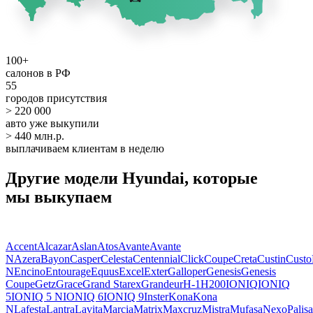
100+
салонов в РФ
55
городов присутствия
> 220 000
авто уже выкупили
> 440 млн.р.
выплачиваем клиентам в неделю
Другие модели Hyundai, которые
мы выкупаем
Accent
Alcazar
Aslan
Atos
Avante
Avante
N
Azera
Bayon
Casper
Celesta
Centennial
Click
Coupe
Creta
Custin
Custo
N
Encino
Entourage
Equus
Excel
Exter
Galloper
Genesis
Genesis
Coupe
Getz
Grace
Grand Starex
Grandeur
H-1
H200
IONIQ
IONIQ
5
IONIQ 5 N
IONIQ 6
IONIQ 9
Inster
Kona
Kona
N
Lafesta
Lantra
Lavita
Marcia
Matrix
Maxcruz
Mistra
Mufasa
Nexo
Palis