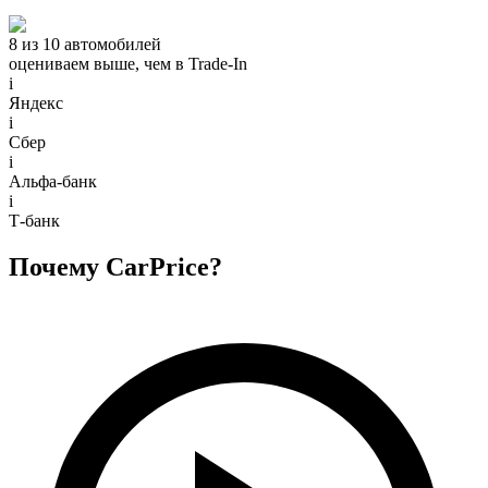
8 из 10 автомобилей
оцениваем выше, чем в Trade‑In
i
Яндекс
i
Сбер
i
Альфа-банк
i
Т-банк
Почему CarPrice?