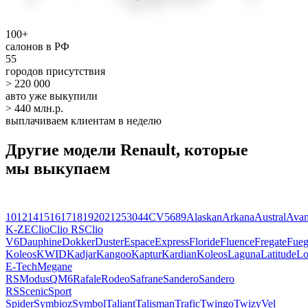
100+
салонов в РФ
55
городов присутствия
> 220 000
авто уже выкупили
> 440 млн.р.
выплачиваем клиентам в неделю
Другие модели Renault, которые
мы выкупаем
10
12
14
15
16
17
18
19
20
21
25
30
4
4CV
5
6
8
9
Alaskan
Arkana
Austral
Avan
K-ZE
Clio
Clio RS
Clio
V6
Dauphine
Dokker
Duster
Espace
Express
Floride
Fluence
Fregate
Fue
Koleos
KWID
Kadjar
Kangoo
Kaptur
Kardian
Koleos
Laguna
Latitude
Lo
E-Tech
Megane
RS
Modus
QM6
Rafale
Rodeo
Safrane
Sandero
Sandero
RS
Scenic
Sport
Spider
Symbioz
Symbol
Taliant
Talisman
Trafic
Twingo
Twizy
Vel