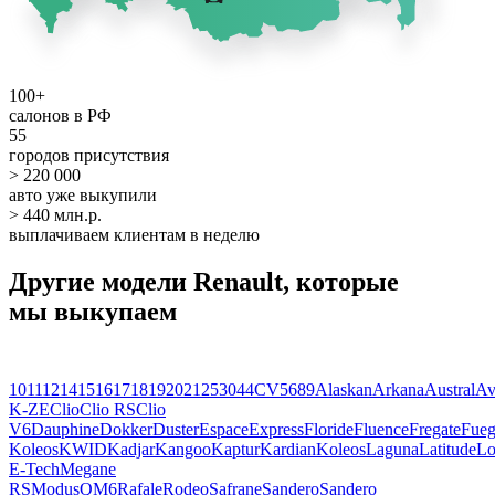
100+
салонов в РФ
55
городов присутствия
> 220 000
авто уже выкупили
> 440 млн.р.
выплачиваем клиентам в неделю
Другие модели Renault, которые
мы выкупаем
10
11
12
14
15
16
17
18
19
20
21
25
30
4
4CV
5
6
8
9
Alaskan
Arkana
Austral
Av
K-ZE
Clio
Clio RS
Clio
V6
Dauphine
Dokker
Duster
Espace
Express
Floride
Fluence
Fregate
Fue
Koleos
KWID
Kadjar
Kangoo
Kaptur
Kardian
Koleos
Laguna
Latitude
Lo
E-Tech
Megane
RS
Modus
QM6
Rafale
Rodeo
Safrane
Sandero
Sandero