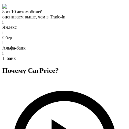
8 из 10 автомобилей
оцениваем выше, чем в Trade‑In
i
Яндекс
i
Сбер
i
Альфа-банк
i
Т-банк
Почему CarPrice?