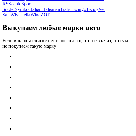
RS
Scenic
Sport
Spider
Symbol
Taliant
Talisman
Trafic
Twingo
Twizy
Vel
Satis
Vivastella
Wind
ZOE
Выкупаем любые марки авто
Если в нашем списке нет вашего авто, это не значит, что мы
не покупаем такую марку