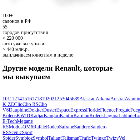
100+
салонов в РФ
55
городов присутствия
> 220 000
авто уже выкупили
> 440 млн.р.
выплачиваем клиентам в неделю
Другие модели Renault, которые
мы выкупаем
10
11
12
14
15
16
17
18
19
20
21
25
30
4
5
6
8
9
Alaskan
Arkana
Austral
Avanti
K-ZE
Clio
Clio RS
Clio
V6
Dauphine
Dokker
Duster
Espace
Express
Floride
Fluence
Fregate
Fue
Koleos
KWID
Kadjar
Kangoo
Kaptur
Kardian
Koleos
Laguna
Latitude
Lo
E-Tech
Megane
RS
Modus
QM6
Rafale
Rodeo
Safrane
Sandero
Sandero
RS
Scenic
Sport
Spider
Symbioz
Symbol
Taliant
Talisman
Trafic
Twingo
Twizy
Vel