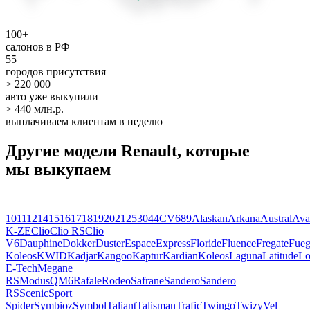
100+
салонов в РФ
55
городов присутствия
> 220 000
авто уже выкупили
> 440 млн.р.
выплачиваем клиентам в неделю
Другие модели Renault, которые
мы выкупаем
10
11
12
14
15
16
17
18
19
20
21
25
30
4
4CV
6
8
9
Alaskan
Arkana
Austral
Ava
K-ZE
Clio
Clio RS
Clio
V6
Dauphine
Dokker
Duster
Espace
Express
Floride
Fluence
Fregate
Fue
Koleos
KWID
Kadjar
Kangoo
Kaptur
Kardian
Koleos
Laguna
Latitude
Lo
E-Tech
Megane
RS
Modus
QM6
Rafale
Rodeo
Safrane
Sandero
Sandero
RS
Scenic
Sport
Spider
Symbioz
Symbol
Taliant
Talisman
Trafic
Twingo
Twizy
Vel