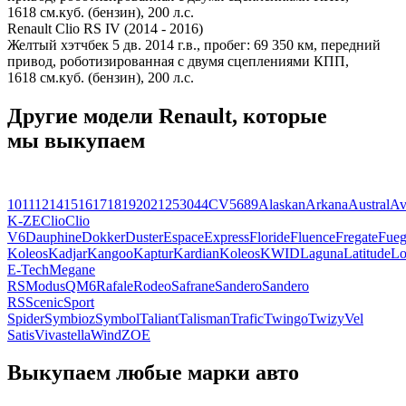
1618 см.куб. (бензин), 200 л.с.
Renault Clio RS IV (2014 - 2016)
Желтый хэтчбек 5 дв. 2014 г.в., пробег: 69 350 км, передний
привод, роботизированная с двумя сцеплениями КПП,
1618 см.куб. (бензин), 200 л.с.
Другие модели Renault, которые
мы выкупаем
10
11
12
14
15
16
17
18
19
20
21
25
30
4
4CV
5
6
8
9
Alaskan
Arkana
Austral
Av
K-ZE
Clio
Clio
V6
Dauphine
Dokker
Duster
Espace
Express
Floride
Fluence
Fregate
Fue
Koleos
Kadjar
Kangoo
Kaptur
Kardian
Koleos
KWID
Laguna
Latitude
Lo
E-Tech
Megane
RS
Modus
QM6
Rafale
Rodeo
Safrane
Sandero
Sandero
RS
Scenic
Sport
Spider
Symbioz
Symbol
Taliant
Talisman
Trafic
Twingo
Twizy
Vel
Satis
Vivastella
Wind
ZOE
Выкупаем любые марки авто