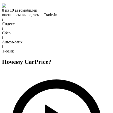
8 из 10 автомобилей
оцениваем выше, чем в Trade‑In
i
Яндекс
i
Сбер
i
Альфа-банк
i
Т-банк
Почему CarPrice?